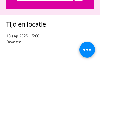
Tijd en locatie
13 sep 2025, 15:00
Dronten
Deel dit evenement
SPEELLIJSTEN
Stichting de Grote Haay - Kerkstraat 13A - 3764 CR Soest