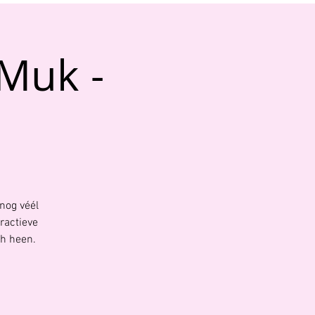
 Muk -
 nog véél
ractieve
ch heen.